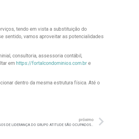
rviços, tendo em vista a substituição do
se sentido, vamos aproveitar as potencialidades
al, consultoria, assessoria contábil,
ultar em
https://fortalcondominios.com.br
e
ionar dentro da mesma estrutura física. Até o
próximo
PROTAGONISMO FEMININO: 70% DOS CARGOS DE LIDERANÇA DO GRUPO ATITUDE SÃO OCUPADOS POR MULHERES